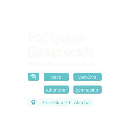
PCC Lyceum
Blekerskade
Werk maken van je talent!
havo
vwo-Xtra
atheneum
gymnasium
Blekerskade 11 Alkmaar