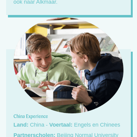
ook naar Alkmaar.
China Experience
Land:
China -
Voertaal:
Engels en Chinees
Partnerscholen:
Beijing Normal University