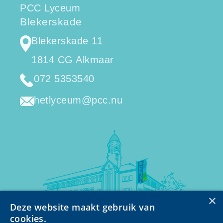
PCC Lyceum
Blekerskade
Blekerskade 11
1814 CG Alkmaar
072 5353540
hetlyceum@pcc.nu
×
Deze website maakt gebruik van
cookies.