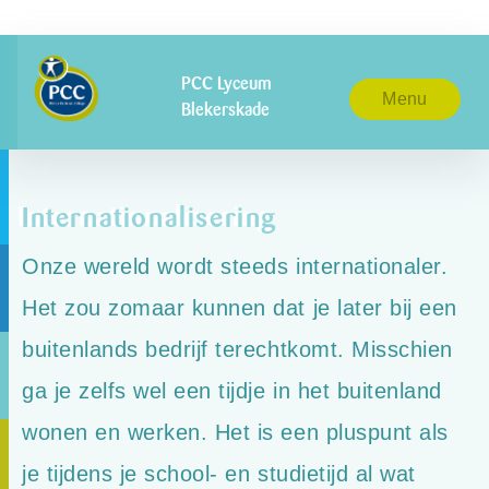
PCC Lyceum
Menu
Blekerskade
Internationalisering
Onze wereld wordt steeds internationaler.
Het zou zomaar kunnen dat je later bij een
buitenlands bedrijf terechtkomt. Misschien
ga je zelfs wel een tijdje in het buitenland
wonen en werken. Het is een pluspunt als
je tijdens je school- en studietijd al wat